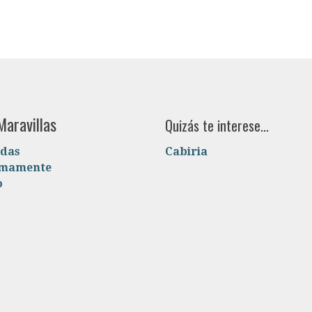
Maravillas
Quizás te interese...
das
Cabiria
imamente
o