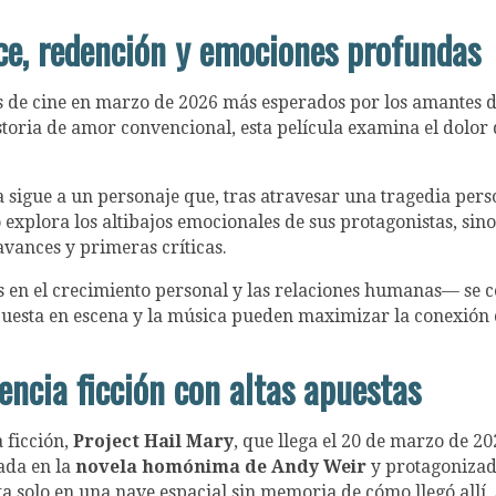
ce, redención y emociones profundas
s de cine en marzo de 2026 más esperados por los amantes d
toria de amor convencional, esta película examina el dolor 
ta sigue a un personaje que, tras atravesar una tragedia pers
lo explora los altibajos emocionales de sus protagonistas, si
vances y primeras críticas.
as en el crecimiento personal y las relaciones humanas— se
 puesta en escena y la música pueden maximizar la conexión 
encia ficción con altas apuestas
a ficción,
Project Hail Mary
, que llega el 20 de marzo de 20
ada en la
novela homónima de Andy Weir
y protagoniza
ta solo en una nave espacial sin memoria de cómo llegó allí,