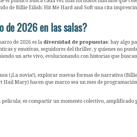
 el público busca cada vez más formatos híbridos que cele
do de Billie Eilish: Hit Me Hard and Soft una cita imprescin
o de 2026 en las salas?
 marzo de 2026 es la
diversidad de propuestas
: hay algo pa
icas y emotivas, seguidores del thriller, y quienes no pued
 siendo un arte vivo, evolucionando con historias que busca
s (¡La novia!), explorar nuevas formas de narrativa (Billie 
ct Hail Mary) hacen que marzo sea un mes de programació
na película; es compartir un momento colectivo, amplificado 