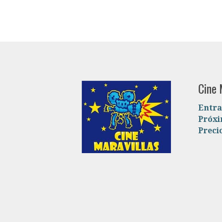
Cine 
Entra
Próx
Preci